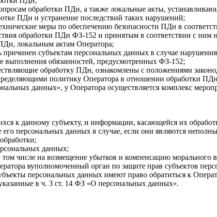
ботки ПДн;
вопросам обработки ПДн, а также локальные акты, устанавлива
отке ПДн и устранение последствий таких нарушений;
хнические меры по обеспечению безопасности ПДн в соответств
ствия обработки ПДн ФЗ-152 и принятым в соответствии с ним
ПДн, локальным актам Оператора;
ь причинен субъектам персональных данных в случае нарушени
ие выполнения обязанностей, предусмотренных ФЗ-152;
ествляющие обработку ПДн, ознакомлены с положениями законод
пределяющими политику Оператора в отношении обработки ПДн
ональных данных», у Оператора осуществляется комплекс мероп
хся к данному субъекту, и информации, касающейся их обработ
 его персональных данных в случае, если они являются непол
обработки;
персональных данных;
в том числе на возмещение убытков и компенсацию морального в
ератора вуполномоченный орган по защите прав субъектов перс
субъекты персональных данных имеют право обратиться к Опера
указанные в ч. 3 ст. 14 ФЗ «О персональных данных».