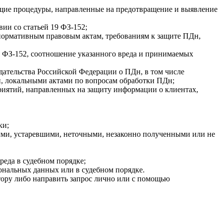
ющие процедуры, направленные на предотвращение и выявление
ии со статьей 19 ФЗ-152;
 нормативным правовым актам, требованиям к защите ПДн,
я ФЗ-152, соотношение указанного вреда и принимаемых
ательства Российской Федерации о ПДн, в том числе
, локальными актами по вопросам обработки ПДн;
риятий, направленных на защиту информации о клиентах,
ки;
ными, устаревшими, неточными, незаконно полученными или не
реда в судебном порядке;
ональных данных или в судебном порядке.
тору либо направить запрос лично или с помощью