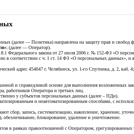
нных
ных (далее — Политика) направлена на защиту прав и свобод ф
ти»
; (далее — Оператор).
т. 18.1 Федерального закона от 27 июля 2006 г. № 152-ФЗ «О пе
ю в соответствии с ч. 1 ст. 14 ФЗ «О персональных данных», и
ский адрес 454047 г. Челябинск, ул. 1-го Спутника, д. 2, каб. 4;
конной и справедливой основе для выполнения возложенных зак
а, работников Оператора и третьих лиц.
твенно у субъектов персональных данных (далее – ПДн).
атизированным и неавтоматизированным способами, с использо
ют сбор, запись, систематизацию, накопление, хранение, уточне
), обезличивание, блокирование, удаление и уничтожение.
тов в рамках правоотношений с Оператором, урегулированных 