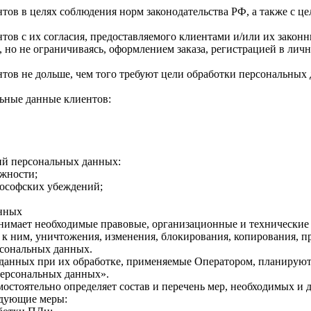
ов в целях соблюдения норм законодательства РФ, а также с це
тов с их согласия, предоставляемого клиентами и/или их зако
, но не ограничиваясь, оформлением заказа, регистрацией в личн
тов не дольше, чем того требуют цели обработки персональных
ьные данные клиентов:
ий персональных данных:
жности;
лософских убеждений;
анных
нимает необходимые правовые, организационные и технические 
к ним, уничтожения, изменения, блокирования, копирования, п
сональных данных.
анных при их обработке, применяемые Оператором, планируются
персональных данных».
амостоятельно определяет состав и перечень мер, необходимых 
едующие меры: